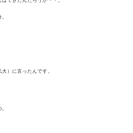
人はできたんだろうか・・。
分。
私大）に言ったんです。
の。
。