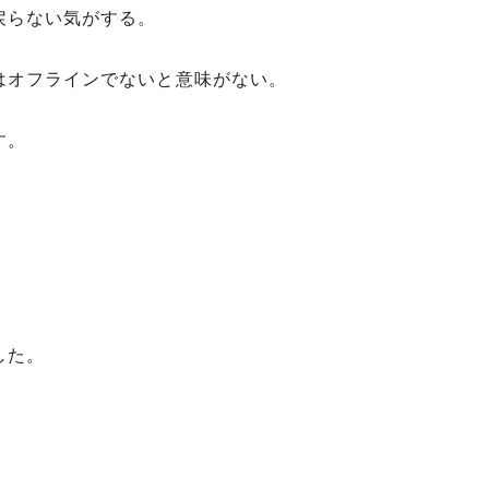
戻らない気がする。
はオフラインでないと意味がない。
す。
した。