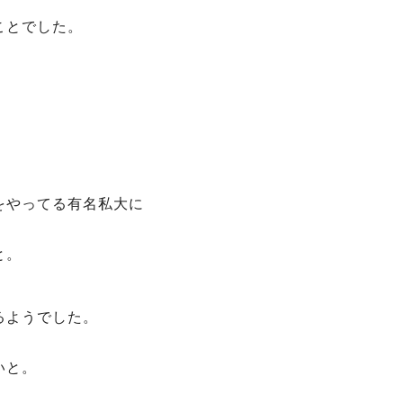
ことでした。
をやってる有名私大に
と。
るようでした。
いと。