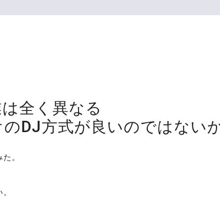
業は全く異なる
のDJ方式が良いのではない
みた。
い。