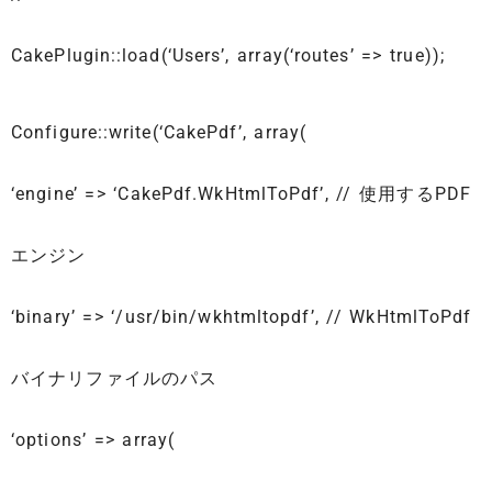
CakePlugin::load(‘Users’, array(‘routes’ => true));
Configure::write(‘CakePdf’, array(
‘engine’ => ‘CakePdf.WkHtmlToPdf’, // 使用するPDF
エンジン
‘binary’ => ‘/usr/bin/wkhtmltopdf’, // WkHtmlToPdf
バイナリファイルのパス
‘options’ => array(