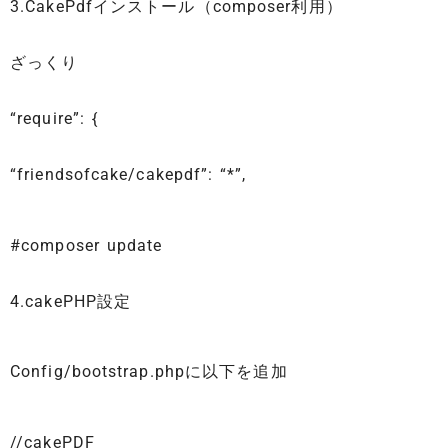
3.CakePdfインストール（composer利用）
ざっくり
“require”: {
“friendsofcake/cakepdf”: “*”,
#composer update
4.cakePHP設定
Config/bootstrap.phpに以下を追加
//cakePDF