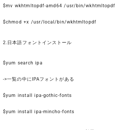
$mv wkhtmltopdf-amd64 /usr/bin/wkhtmltopdf
$chmod +x /usr/local/bin/wkhtmltopdf
2.日本語フォントインストール
$yum search ipa
->一覧の中にIPAフォントがある
$yum install ipa-gothic-fonts
$yum install ipa-mincho-fonts