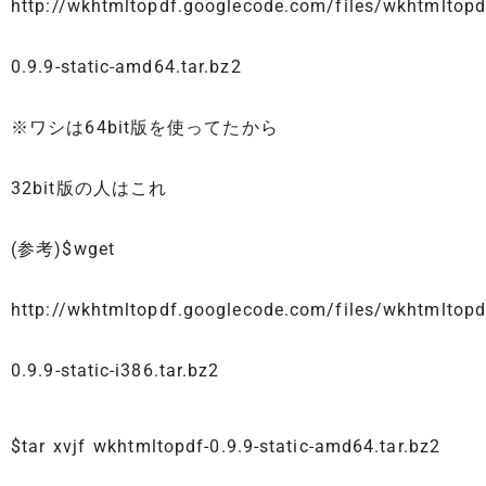
http://wkhtmltopdf.googlecode.com/files/wkhtmltopd
0.9.9-static-amd64.tar.bz2
※ワシは64bit版を使ってたから
32bit版の人はこれ
(参考)
$wget
http://wkhtmltopdf.googlecode.com/files/wkhtmltopd
0.9.9-static-i386.tar.bz2
$tar xvjf wkhtmltopdf-0.9.9-static-amd64.tar.bz2