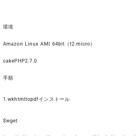
環境
Amazon Linux AMI 64bit（t2.micro）
cakePHP2.7.0
手順
1.wkhtmltopdfインストール
$wget