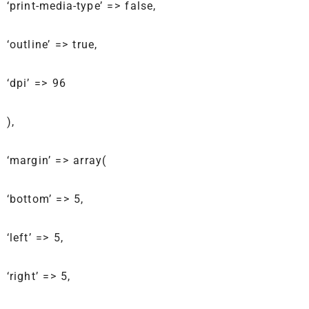
‘print-media-type’ => false,
‘outline’ => true,
‘dpi’ => 96
),
‘margin’ => array(
‘bottom’ => 5,
‘left’ => 5,
‘right’ => 5,