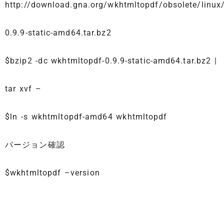
http://download.gna.org/wkhtmltopdf/obsolete/linux
0.9.9-static-amd64.tar.bz2
$bzip2 -dc wkhtmltopdf-0.9.9-static-amd64.tar.bz2 |
tar xvf –
$ln -s wkhtmltopdf-amd64 wkhtmltopdf
バージョン確認
$wkhtmltopdf –version